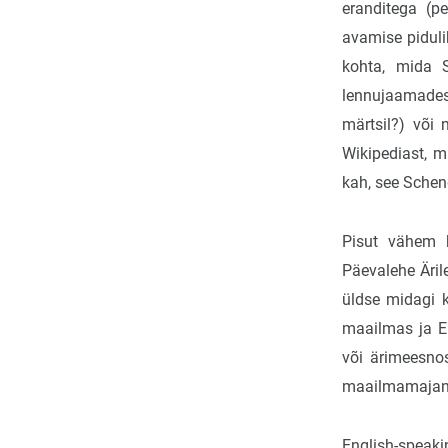
eranditega (p
avamise pidulik
kohta, mida S
lennujaamades
märtsil?) või 
Wikipediast, m
kah, see Scheng
Pisut vähem k
Päevalehe Äril
üldse midagi k
maailmas ja E
või ärimeesnos
maailmamajandu
English-speaki