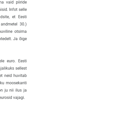
a vaid piiride
sid. Infot selle
site, et Eesti
 andmetel 30.)
huviline otsima
tedelt. Ja õige
le euro. Eesti
alikuks sellest
et neid huvitab
kku moosekanti
 ju nii ilus ja
urosid vajagi.