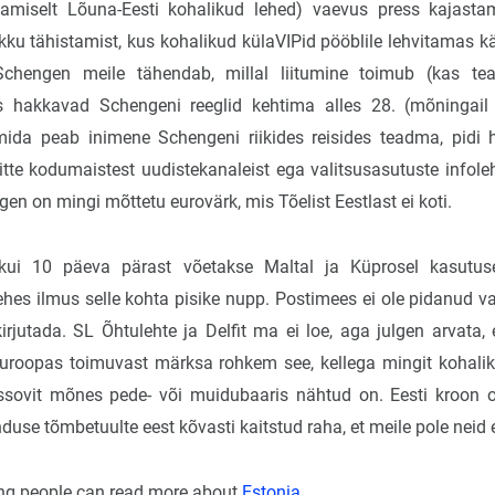
eamiselt Lõuna-Eesti kohalikud lehed) vaevus press kajastam
ku tähistamist, kus kohalikud külaVIPid pööblile lehvitamas käi
chengen meile tähendab, millal liitumine toimub (kas tead
 hakkavad Schengeni reeglid kehtima alles 28. (mõningail
mida peab inimene Schengeni riikides reisides teadma, pidi 
itte kodumaistest uudistekanaleist ega valitsusasutuste infoleh
en on mingi mõttetu eurovärk, mis Tõelist Eestlast ei koti.
ui 10 päeva pärast võetakse Maltal ja Küprosel kasutuse
ehes ilmus selle kohta pisike nupp. Postimees ei ole pidanud vaj
irjutada. SL Õhtulehte ja Delfit ma ei loe, aga julgen arvata, 
uroopas toimuvast märksa rohkem see, kellega mingit kohali
sovit mõnes pede- või muidubaaris nähtud on. Eesti kroon on
se tõmbetuulte eest kõvasti kaitstud raha, et meile pole neid e
ng people can read more about
Estonia
.