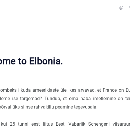
@
ome to Elbonia.
kombeks ilkuda ameeriklaste üle, kes arvavad, et France on E
eme ise targemad? Tundub, et oma naba imetlemine on teis
kõrval üks siinse rahvakillu peamine tegevusala.
kui 25 tunni eest liitus Eesti Vabariik Schengeni viisaruu