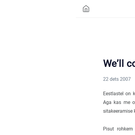
We’ll c
22 dets 2007
Eestlastel on 
Aga kas me ol
sitakeeramise 
Pisut rohkem 