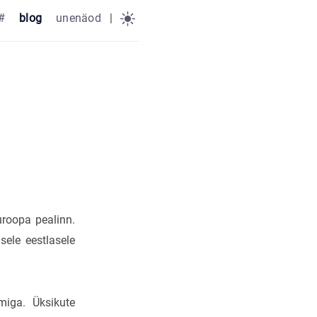
#
blog
unenäod
|
uroopa pealinn.
ele eestlasele
miga. Üksikute