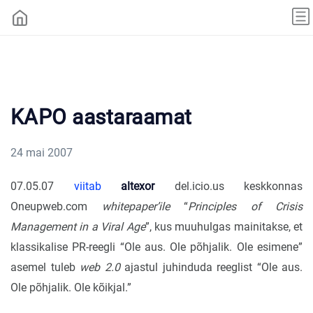
KAPO aastaraamat
24 mai 2007
07.05.07
viitab
altexor
del.icio.us keskkonnas
Oneupweb.com
whitepaper’ile
“
Principles of Crisis
Management in a Viral Age
”, kus muuhulgas mainitakse, et
klassikalise PR-reegli “Ole aus. Ole põhjalik. Ole esimene”
asemel tuleb
web 2.0
ajastul juhinduda reeglist “Ole aus.
Ole põhjalik. Ole kõikjal.”