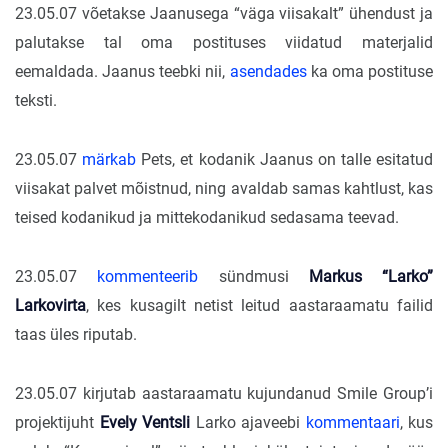
23.05.07 võetakse Jaanusega “väga viisakalt” ühendust ja
palutakse tal oma postituses viidatud materjalid
eemaldada. Jaanus teebki nii,
asendades
ka oma postituse
teksti.
23.05.07
märkab
Pets, et kodanik Jaanus on talle esitatud
viisakat palvet mõistnud, ning avaldab samas kahtlust, kas
teised kodanikud ja mittekodanikud sedasama teevad.
23.05.07
kommenteerib
sündmusi
Markus “Larko”
Larkovirta
, kes kusagilt netist leitud aastaraamatu failid
taas üles riputab.
23.05.07 kirjutab aastaraamatu kujundanud Smile Group’i
projektijuht
Evely Ventsli
Larko ajaveebi
kommentaari
, kus