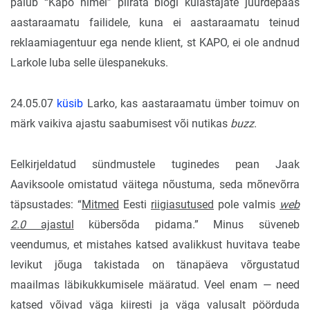
palub “Kapo nimel” piirata blogi külastajate juurdepääs
aastaraamatu failidele, kuna ei aastaraamatu teinud
reklaamiagentuur ega nende klient, st KAPO, ei ole andnud
Larkole luba selle ülespanekuks.
24.05.07
küsib
Larko, kas aastaraamatu ümber toimuv on
märk vaikiva ajastu saabumisest või nutikas
buzz
.
Eelkirjeldatud sündmustele tuginedes pean Jaak
Aaviksoole omistatud väitega nõustuma, seda mõnevõrra
täpsustades: “
Mitmed
Eesti
riigiasutused
pole valmis
web
2.0
ajastul
kübersõda pidama.” Minus süveneb
veendumus, et mistahes katsed avalikkust huvitava teabe
levikut jõuga takistada on tänapäeva võrgustatud
maailmas läbikukkumisele määratud. Veel enam — need
katsed võivad väga kiiresti ja väga valusalt pöörduda