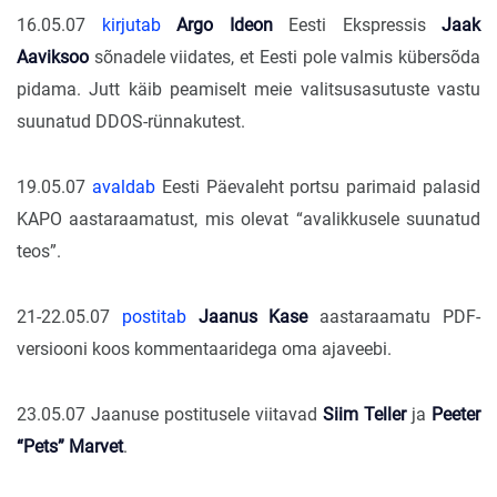
16.05.07
kirjutab
Argo Ideon
Eesti Ekspressis
Jaak
Aaviksoo
sõnadele viidates, et Eesti pole valmis kübersõda
pidama. Jutt käib peamiselt meie valitsusasutuste vastu
suunatud DDOS-rünnakutest.
19.05.07
avaldab
Eesti Päevaleht portsu parimaid palasid
KAPO aastaraamatust, mis olevat “avalikkusele suunatud
teos”.
21-22.05.07
postitab
Jaanus Kase
aastaraamatu PDF-
versiooni koos kommentaaridega oma ajaveebi.
23.05.07 Jaanuse postitusele viitavad
Siim Teller
ja
Peeter
“Pets” Marvet
.