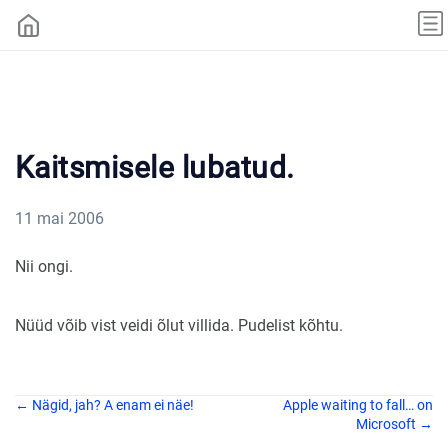
Kaitsmisele lubatud.
11 mai 2006
Nii ongi.
Nüüd võib vist veidi õlut villida. Pudelist kõhtu.
← Nägid, jah? A enam ei näe!
Apple waiting to fall… on
Microsoft →